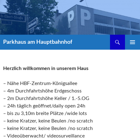
Suchen
Parkhaus am Hauptbahnhof
ZUM
PRIMÄR
INHALT
MENÜ
SPRINGEN
Herzlich willkommen in unserem Haus
– Nähe HBF-Zentrum-Königsallee
– 4m Durchfahrtshöhe Erdgeschoss
– 2m Durchfahrtshöhe Keller / 1.-5.OG
– 24h täglich geöffnet/daily open 24h
– bis zu 3,10m breite Plätze /wide lots
– keine Kratzer, keine Beulen /no scratch
– keine Kratzer, keine Beulen /no scratch
– Videoüberwacht/ videosurveillance